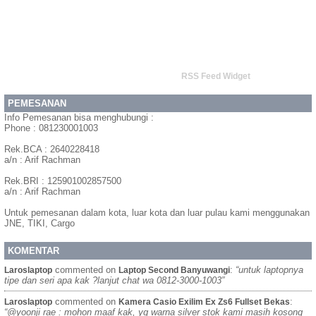
RSS Feed Widget
PEMESANAN
Info Pemesanan bisa menghubungi :
Phone : 081230001003
Rek.BCA : 2640228418
a/n : Arif Rachman
Rek.BRI : 125901002857500
a/n : Arif Rachman
Untuk pemesanan dalam kota, luar kota dan luar pulau kami menggunakan
JNE, TIKI, Cargo
KOMENTAR
commented on
:
“untuk laptopnya
Laroslaptop
Laptop Second Banyuwangi
tipe dan seri apa kak ?lanjut chat wa 0812-3000-1003”
commented on
:
Laroslaptop
Kamera Casio Exilim Ex Zs6 Fullset Bekas
“@yoonji rae : mohon maaf kak, yg warna silver stok kami masih kosong