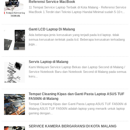
Referensi Service MacBook
11 Tempat Service Laptop Terbaik di Kota Malang - Referensi Service
MacBook 1.Terdiri dari Teknisi Laptop Handal Minimal sudah 5-10 t...
Ganti LCD Laptop Di Malang
Ada beberapa jenis kerusakan yang terjadi pada lcd laptop. tidak
semua kerusakan terletak pada lcd. Beberapa kerusakan terkadang
juga...
Servis Laptop di Malang
Kami Melayani Service Laptop Bekas dan Laptop Second di Malang /
Service Notebook Baru dan Notebook Second di Malang pada semua
keru...
Tempat Cleaning Kipas dan Ganti Pasta Laptop ASUS TUF
FA506N di Malang
Tempat Cleaning Kipas dan Ganti Pasta Laptop ASUS TUF FA506N di
Malang ASUS TUF FA506N adalah laptop yang menarik untuk laptop
gaming dengan...
SERVICE KAMERA BERGARANSI DI KOTA MALANG