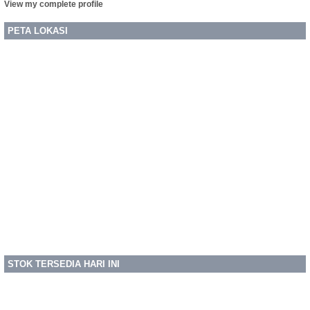
Timur 65142 -
View my complete profile
Provinsi: Jawa
Timur - Phone/ Wa
PETA LOKASI
: 081230001003
melayani service
macbook / New
Macbook 12
dengan kendala
STOK TERSEDIA HARI INI