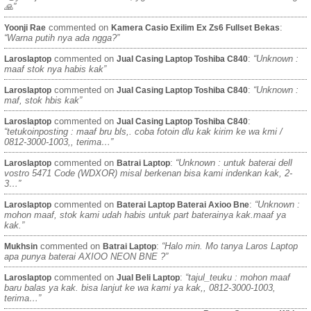
🙏”
commented on
:
Yoonji Rae
Kamera Casio Exilim Ex Zs6 Fullset Bekas
“Warna putih nya ada ngga?”
commented on
:
“Unknown :
Laroslaptop
Jual Casing Laptop Toshiba C840
maaf stok nya habis kak”
commented on
:
“Unknown :
Laroslaptop
Jual Casing Laptop Toshiba C840
maf, stok hbis kak”
commented on
:
Laroslaptop
Jual Casing Laptop Toshiba C840
“tetukoinposting : maaf bru bls,. coba fotoin dlu kak kirim ke wa kmi /
0812-3000-1003,, terima…”
commented on
:
“Unknown : untuk baterai dell
Laroslaptop
Batrai Laptop
vostro 5471 Code (WDXOR) misal berkenan bisa kami indenkan kak, 2-
3…”
commented on
:
“Unknown :
Laroslaptop
Baterai Laptop Baterai Axioo Bne
mohon maaf, stok kami udah habis untuk part baterainya kak.maaf ya
kak.”
commented on
:
“Halo min. Mo tanya Laros Laptop
Mukhsin
Batrai Laptop
apa punya baterai AXIOO NEON BNE ?”
commented on
:
“tajul_teuku : mohon maaf
Laroslaptop
Jual Beli Laptop
baru balas ya kak. bisa lanjut ke wa kami ya kak,, 0812-3000-1003,
terima…”