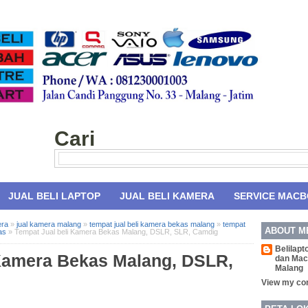
Cari
JUAL BELI LAPTOP
JUAL BELI KAMERA
SERVICE MAC
era
»
jual kamera malang
»
tempat jual beli kamera bekas malang
»
tempat
ABOUT M
as
»
Tempat Jual beli Kamera Bekas Malang, DSLR, SLR, Camdig
Belilapt
 Kamera Bekas Malang, DSLR,
dan Mac
Malang
View my com