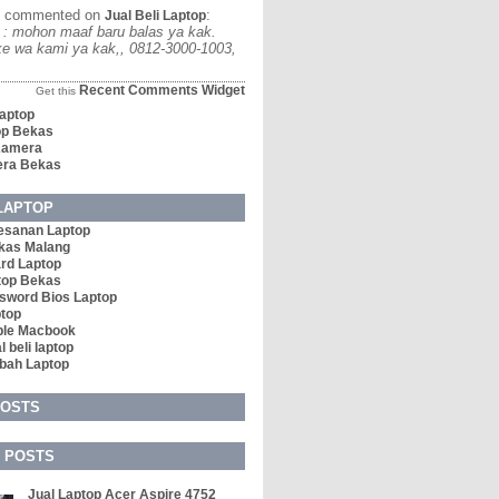
commented on
:
Jual Beli Laptop
u : mohon maaf baru balas ya kak.
 ke wa kami ya kak,, 0812-3000-1003,
Recent Comments Widget
Get this
Laptop
op Bekas
 Kamera
era Bekas
LAPTOP
esanan Laptop
kas Malang
rd Laptop
top Bekas
sword Bios Laptop
ptop
ple Macbook
l beli laptop
bah Laptop
POSTS
 POSTS
Jual Laptop Acer Aspire 4752