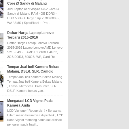
Core i3 Sandy di Malang
Jual Laptop Acer Aspire 4752 Core i3
Sandy di Malang RAM 4GB DDR3 -
HDD 500GB Harga : Rp.2.700.000,- (
WA / SMS ) Spesifikasi : -Pro...
Daftar Harga Laptop Lenovo
Terbaru 2015-2016
Daftar Harga Laptop Lenovo Terbaru
2015-2016 Laptop Lenovo AMD Lenovo
S215-6495 AMD E1 2100 1.4Ghz,
2GB DDR3, 500GB, Wifi, Card Re...
Tempat Jual beli Kamera Bekas
Malang, DSLR, SLR, Camdig
Tempat Jual beli Kamera Bekas Malang
Tempat Jual beli Kamera Bekas Malang
, Lensa, Mirrorless, Prosumer, SLR,
DSLR Kamera bekas yan...
Mengatasi LCD Vignet Pada
Kamera Anda
LCD Vignette ( Redup sisi ) / Berwarna
Hitam masih belum bisa di perbaiki, LCD
Kena Vignet memang sama sekali tidak
pengaruh pada hasil...