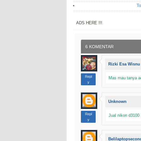
To
ADS HERE !!!
6 KOMENTAR
Rizki Esa Wisn
Repl
Mas mau tanya a
y
Unknown
Repl
Jual nikon d3100
y
Belilaptopsecon