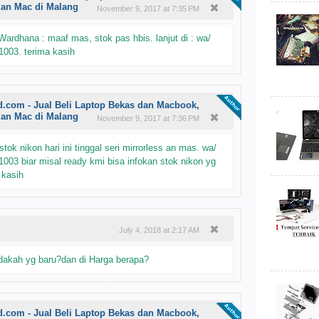
dan Mac di Malang
November 9, 2017 at 7:35 PM
ardhana : maaf mas, stok pas hbis. lanjut di : wa/
1003. terima kasih
d.com - Jual Beli Laptop Bekas dan Macbook,
dan Mac di Malang
November 9, 2017 at 7:36 PM
tok nikon hari ini tinggal seri mirrorless an mas. wa/
003 biar misal ready kmi bisa infokan stok nikon yg
 kasih
July 4, 2018 at 2:17 AM
akah yg baru?dan di Harga berapa?
d.com - Jual Beli Laptop Bekas dan Macbook,