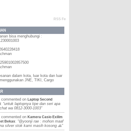
RSS Feed Widget
NAN
anan bisa menghubungi :
1230001003
2640228418
Rachman
125901002857500
Rachman
anan dalam kota, luar kota dan luar
 menggunakan JNE, TIKI, Cargo
AR
commented on
Laptop Second
:
“untuk laptopnya tipe dan seri apa
i
 chat wa 0812-3000-1003”
commented on
Kamera Casio Exilim
:
“@yoonji rae : mohon maaf
set Bekas
na silver stok kami masih kosong 🙏”