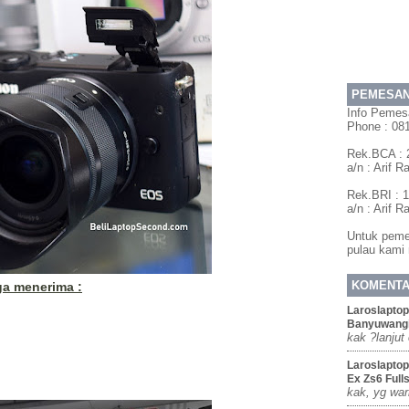
PEMESA
Info Pemes
Phone : 08
Rek.BCA : 
a/n : Arif 
Rek.BRI : 
a/n : Arif 
Untuk pemes
pulau kami
KOMENT
uga menerima :
Laroslaptop
Banyuwang
kak ?lanjut
Laroslaptop
Ex Zs6 Full
kak, yg war