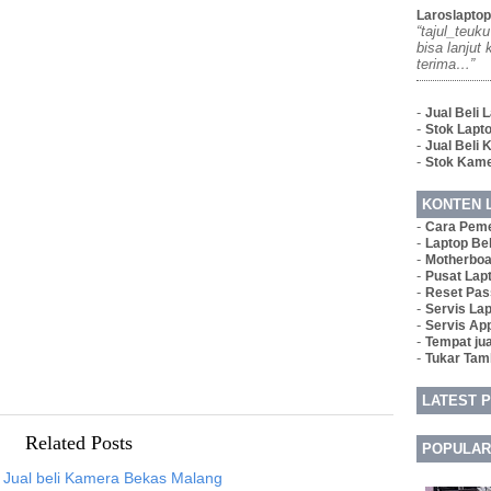
Laroslaptop
“tajul_teuk
bisa lanjut
terima…”
-
Jual Beli 
-
Stok Lapt
-
Jual Beli
-
Stok Kam
KONTEN 
-
Cara Pem
-
Laptop Be
-
Motherboa
-
Pusat Lap
-
Reset Pas
-
Servis La
-
Servis Ap
-
Tempat jua
-
Tukar Tam
LATEST 
Related Posts
POPULAR
 Jual beli Kamera Bekas Malang