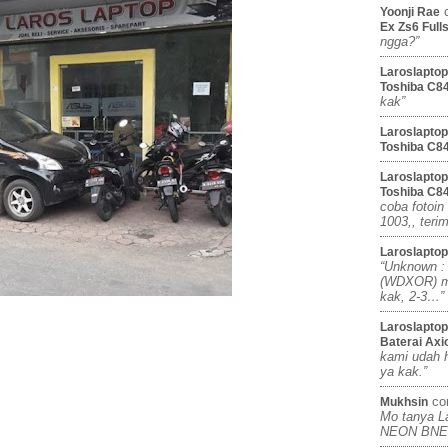
c
Yoonji Rae
Ex Zs6 Full
ngga?”
Laroslaptop
Toshiba C8
kak”
Laroslaptop
Toshiba C8
Laroslaptop
Toshiba C8
coba fotoin
1003,, ter
Laroslaptop
“Unknown : 
(WDXOR) mi
kak, 2-3…”
Laroslaptop
Baterai Axi
kami udah h
ya kak.”
co
Mukhsin
Mo tanya L
NEON BNE 