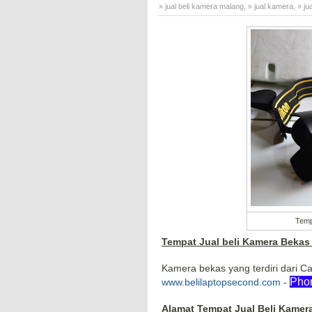
» jual beli kamera malang
,
» jual kamera
,
» ju
beli kamera malang
,
» toko kamera bekas
Temp
Tempat Jual beli Kamera Bekas
Kamera bekas yang terdiri dari Ca
Phon
www.belilaptopsecond.com
-
Alamat Tempat Jual Beli Kamera