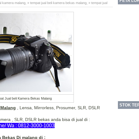
PETA LO
al kamera malang
,
» tempat jual beli kamera bekas malang
,
» tempat jual
at Jual beli Kamera Bekas Malang
STOK TER
 Malang
, Lensa, Mirrorless, Prosumer, SLR, DSLR
mera , SLR, DSLR bekas anda bisa di jual di :
e/ Wa : 0812-3000-1003
 Bekas Di malang di :