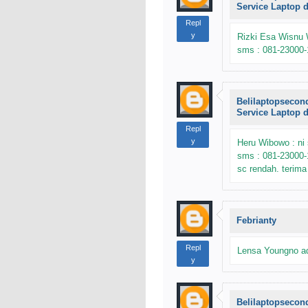
Service Laptop 
Repl
y
Rizki Esa Wisnu W
sms : 081-23000-
Belilaptopsecon
Service Laptop 
Repl
y
Heru Wibowo : ni s
sms : 081-23000-1
sc rendah. terima
Febrianty
Repl
Lensa Youngno ad
y
Belilaptopsecon