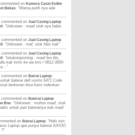
ommented on
Kamera Casio Exilim
:
“Warna putih nya ada
set Bekas
commented on
Jual Casing Laptop
:
“Unknown : maaf stok nya habis
40
commented on
Jual Casing Laptop
:
“Unknown : maf, stok hbis kak”
40
commented on
Jual Casing Laptop
:
“tetukoinposting : maaf bru bls,.
40
 dlu kak kirim ke wa kmi / 0812-3000-
ima…”
commented on
:
Batrai Laptop
untuk baterai dell vostro 5471 Code
sal berkenan bisa kami indenkan
commented on
Baterai Laptop
:
“Unknown : mohon maaf, stok
oo Bne
abis untuk part baterainya kak.maaf
mmented on
:
“Halo min.
Batrai Laptop
aros Laptop apa punya baterai AXIOO
?”