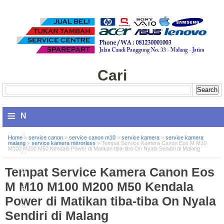
Cari
≡
N
a
Home
»
service canon
»
service canon m10
»
service kamera
»
service kamera
malang
»
service kamera mirrorless
»
Tempat Service Kamera Canon Eos M M10
M100 M200 M50 Kendala Power di Matikan tiba-tiba On Nyala Sendiri di Malang
vi
Tempat Service Kamera Canon Eos
g
M M10 M100 M200 M50 Kendala
a
Power di Matikan tiba-tiba On Nyala
si
Sendiri di Malang