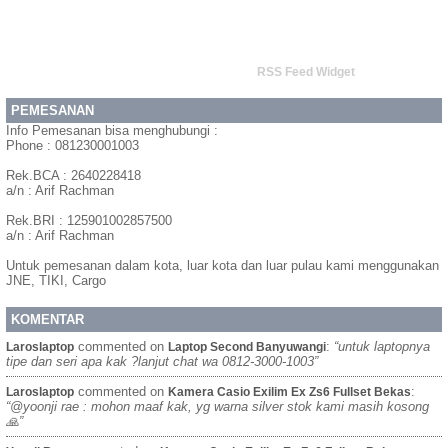
RSS Feed Widget
PEMESANAN
Info Pemesanan bisa menghubungi :
Phone : 081230001003
Rek.BCA : 2640228418
a/n : Arif Rachman
Rek.BRI : 125901002857500
a/n : Arif Rachman
Untuk pemesanan dalam kota, luar kota dan luar pulau kami menggunakan
JNE, TIKI, Cargo
KOMENTAR
commented on
:
“untuk laptopnya
Laroslaptop
Laptop Second Banyuwangi
tipe dan seri apa kak ?lanjut chat wa 0812-3000-1003”
commented on
:
Laroslaptop
Kamera Casio Exilim Ex Zs6 Fullset Bekas
“@yoonji rae : mohon maaf kak, yg warna silver stok kami masih kosong
🙏”