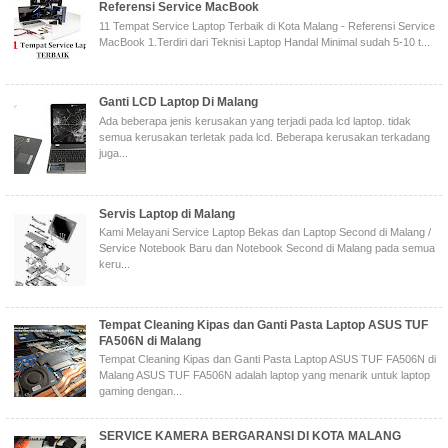
Referensi Service MacBook
11 Tempat Service Laptop Terbaik di Kota Malang - Referensi Service
MacBook 1.Terdiri dari Teknisi Laptop Handal Minimal sudah 5-10 t...
Ganti LCD Laptop Di Malang
Ada beberapa jenis kerusakan yang terjadi pada lcd laptop. tidak
semua kerusakan terletak pada lcd. Beberapa kerusakan terkadang
juga...
Servis Laptop di Malang
Kami Melayani Service Laptop Bekas dan Laptop Second di Malang /
Service Notebook Baru dan Notebook Second di Malang pada semua
keru...
Tempat Cleaning Kipas dan Ganti Pasta Laptop ASUS TUF
FA506N di Malang
Tempat Cleaning Kipas dan Ganti Pasta Laptop ASUS TUF FA506N di
Malang ASUS TUF FA506N adalah laptop yang menarik untuk laptop
gaming dengan...
SERVICE KAMERA BERGARANSI DI KOTA MALANG