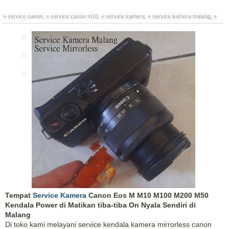
» service canon
,
» service canon m10
,
» service kamera
,
» service kamera malang
,
»
M
service kamera mirrorless
e
n
u
Tempat
Service Kamera
Canon Eos M M10 M100 M200 M50
Kendala Power di Matikan tiba-tiba On Nyala Sendiri di
Malang
Di toko kami melayani service kendala kamera mirrorless canon