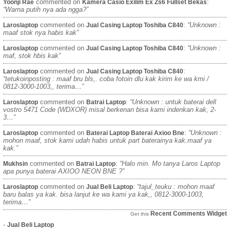
commented on
:
Yoonji Rae
Kamera Casio Exilim Ex Zs6 Fullset Bekas
“Warna putih nya ada ngga?”
commented on
:
“Unknown :
Laroslaptop
Jual Casing Laptop Toshiba C840
maaf stok nya habis kak”
commented on
:
“Unknown :
Laroslaptop
Jual Casing Laptop Toshiba C840
maf, stok hbis kak”
commented on
:
Laroslaptop
Jual Casing Laptop Toshiba C840
“tetukoinposting : maaf bru bls,. coba fotoin dlu kak kirim ke wa kmi /
0812-3000-1003,, terima…”
commented on
:
“Unknown : untuk baterai dell
Laroslaptop
Batrai Laptop
vostro 5471 Code (WDXOR) misal berkenan bisa kami indenkan kak, 2-
3…”
commented on
:
“Unknown :
Laroslaptop
Baterai Laptop Baterai Axioo Bne
mohon maaf, stok kami udah habis untuk part baterainya kak.maaf ya
kak.”
commented on
:
“Halo min. Mo tanya Laros Laptop
Mukhsin
Batrai Laptop
apa punya baterai AXIOO NEON BNE ?”
commented on
:
“tajul_teuku : mohon maaf
Laroslaptop
Jual Beli Laptop
baru balas ya kak. bisa lanjut ke wa kami ya kak,, 0812-3000-1003,
terima…”
Recent Comments Widget
Get this
-
Jual Beli Laptop