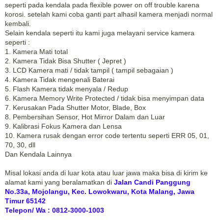
seperti pada kendala pada flexible power on off trouble karena
korosi. setelah kami coba ganti part alhasil kamera menjadi normal
kembali.
Selain kendala seperti itu kami juga melayani service kamera
seperti :
1. Kamera Mati total
2. Kamera Tidak Bisa Shutter ( Jepret )
3. LCD Kamera mati / tidak tampil ( tampil sebagaian )
4. Kamera Tidak mengenali Baterai
5. Flash Kamera tidak menyala / Redup
6. Kamera Memory Write Protected / tidak bisa menyimpan data
7. Kerusakan Pada Shutter Motor, Blade, Box
8. Pembersihan Sensor, Hot Mirror Dalam dan Luar
9. Kalibrasi Fokus Kamera dan Lensa
10. Kamera rusak dengan error code tertentu seperti ERR 05, 01,
70, 30, dll
Dan Kendala Lainnya
Misal lokasi anda di luar kota atau luar jawa maka bisa di kirim ke
alamat kami yang beralamatkan di
Jalan Candi Panggung
No.33a, Mojolangu, Kec. Lowokwaru, Kota Malang, Jawa
Timur 65142
Telepon/ Wa : 0812-3000-1003