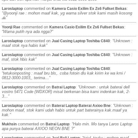
commented on
:
Laroslaptop
Kamera Casio Exilim Ex Zs6 Fullset Bekas
“@yoonji rae : mohon maaf kak, yg warna silver stok kami masih kosong
🙏”
commented on
:
Yoonji Rae
Kamera Casio Exilim Ex Zs6 Fullset Bekas
“Warna putih nya ada ngga?”
commented on
:
“Unknown :
Laroslaptop
Jual Casing Laptop Toshiba C840
maaf stok nya habis kak”
commented on
:
“Unknown :
Laroslaptop
Jual Casing Laptop Toshiba C840
maf, stok hbis kak”
commented on
:
Laroslaptop
Jual Casing Laptop Toshiba C840
“tetukoinposting : maaf bru bls,. coba fotoin dlu kak kirim ke wa kmi /
0812-3000-1003,, terima…”
commented on
:
“Unknown : untuk baterai dell
Laroslaptop
Batrai Laptop
vostro 5471 Code (WDXOR) misal berkenan bisa kami indenkan kak, 2-
3…”
commented on
:
“Unknown :
Laroslaptop
Baterai Laptop Baterai Axioo Bne
mohon maaf, stok kami udah habis untuk part baterainya kak.maaf ya
kak.”
commented on
:
“Halo min. Mo tanya Laros Laptop
Mukhsin
Batrai Laptop
apa punya baterai AXIOO NEON BNE ?”
commented on
:
“tajul_teuku : mohon maaf