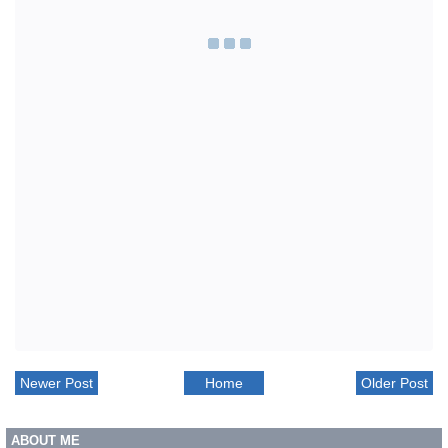
Newer Post
Home
Older Post
ABOUT ME