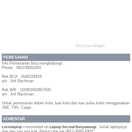
RSS Feed Widget
PEMESANAN
Info Pemesanan bisa menghubungi :
Phone : 081230001003
Rek.BCA : 2640228418
a/n : Arif Rachman
Rek.BRI : 125901002857500
a/n : Arif Rachman
Untuk pemesanan dalam kota, luar kota dan luar pulau kami menggunakan
JNE, TIKI, Cargo
KOMENTAR
commented on
:
“untuk laptopnya
Laroslaptop
Laptop Second Banyuwangi
tipe dan seri apa kak ?lanjut chat wa 0812-3000-1003”