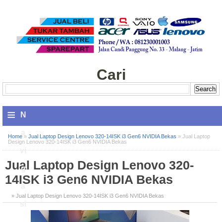
Cari
≡
N
a
Home
»
Jual Laptop Design Lenovo 320-14ISK i3 Gen6 NVIDIA Bekas
»
Jual Laptop
Design Lenovo 320-14ISK i3 Gen6 NVIDIA Bekas
vi
Jual Laptop Design Lenovo 320-
g
14ISK i3 Gen6 NVIDIA Bekas
a
» Jual Laptop Design Lenovo 320-14ISK i3 Gen6 NVIDIA Bekas
si