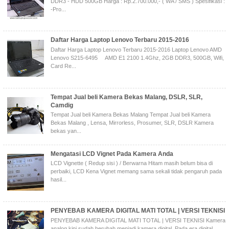
DDR3 - HDD 500GB Harga : Rp.2.700.000,- ( WA / SMS ) Spesifikasi :
-Pro...
Daftar Harga Laptop Lenovo Terbaru 2015-2016
Daftar Harga Laptop Lenovo Terbaru 2015-2016 Laptop Lenovo AMD
Lenovo S215-6495 AMD E1 2100 1.4Ghz, 2GB DDR3, 500GB, Wifi,
Card Re...
Tempat Jual beli Kamera Bekas Malang, DSLR, SLR,
Camdig
Tempat Jual beli Kamera Bekas Malang Tempat Jual beli Kamera
Bekas Malang , Lensa, Mirrorless, Prosumer, SLR, DSLR Kamera
bekas yan...
Mengatasi LCD Vignet Pada Kamera Anda
LCD Vignette ( Redup sisi ) / Berwarna Hitam masih belum bisa di
perbaiki, LCD Kena Vignet memang sama sekali tidak pengaruh pada
hasil...
PENYEBAB KAMERA DIGITAL MATI TOTAL | VERSI TEKNISI
PENYEBAB KAMERA DIGITAL MATI TOTAL | VERSI TEKNISI Kamera
analog kini sudah berubah menjadi kamera digital, Pada era digital