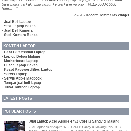
Laroslaptop
Jual Beli Laptop
baru balas ya kak. bisa lanjut ke wa kami ya kak,, 0812-3000-1003,
terima…”
Recent Comments Widget
Get this
-
Jual Beli Laptop
-
Stok Laptop Bekas
-
Jual Beli Kamera
-
Stok Kamera Bekas
KONTEN LAPTOP
-
Cara Pemesanan Laptop
-
Laptop Bekas Malang
-
Motherboard Laptop
-
Pusat Laptop Bekas
-
Reset Password Bios Laptop
-
Servis Laptop
-
Servis Apple Macbook
-
Tempat jual beli laptop
-
Tukar Tambah Laptop
LATEST POSTS
POPULAR POSTS
Jual Laptop Acer Aspire 4752 Core i3 Sandy di Malang
Jual Laptop Acer Aspire 4752 Core i3 Sandy di Malang RAM 4GB