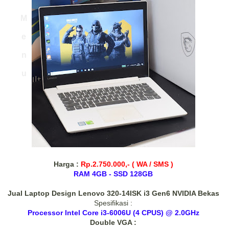
M
e
n
u
Ha
rga :
Rp.2.750.000,- ( WA / SMS )
RAM 4GB - SSD 128GB
Jual Laptop Design Lenovo 320-14ISK i3 Gen6 NVIDIA Bekas
Spesifikasi :
Processor Intel Core i3-6006U (4 CPUS) @ 2.0GHz
Double VGA :