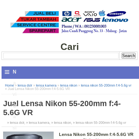
Cari
≡
N
a
Home
»
lensa dslr
»
lensa kamera
»
lensa nikon
»
lensa nikon 55-200mm f:4-5.6g vr
»
Jual Lensa Nikon 55-200mm f:4-5.6G VR
vi
Jual Lensa Nikon 55-200mm f:4-
g
5.6G VR
a
» lensa dslr
,
» lensa kamera
,
» lensa nikon
,
» lensa nikon 55-200mm f:4-5.6g vr
si
Lensa Nikon 55-200mm f:4-5.6G VR