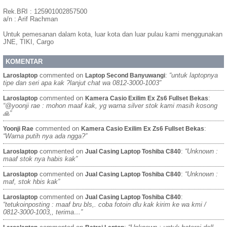
Rek.BRI : 125901002857500
a/n : Arif Rachman
Untuk pemesanan dalam kota, luar kota dan luar pulau kami menggunakan
JNE, TIKI, Cargo
KOMENTAR
commented on
:
“untuk laptopnya
Laroslaptop
Laptop Second Banyuwangi
tipe dan seri apa kak ?lanjut chat wa 0812-3000-1003”
commented on
:
Laroslaptop
Kamera Casio Exilim Ex Zs6 Fullset Bekas
“@yoonji rae : mohon maaf kak, yg warna silver stok kami masih kosong
🙏”
commented on
:
Yoonji Rae
Kamera Casio Exilim Ex Zs6 Fullset Bekas
“Warna putih nya ada ngga?”
commented on
:
“Unknown :
Laroslaptop
Jual Casing Laptop Toshiba C840
maaf stok nya habis kak”
commented on
:
“Unknown :
Laroslaptop
Jual Casing Laptop Toshiba C840
maf, stok hbis kak”
commented on
:
Laroslaptop
Jual Casing Laptop Toshiba C840
“tetukoinposting : maaf bru bls,. coba fotoin dlu kak kirim ke wa kmi /
0812-3000-1003,, terima…”