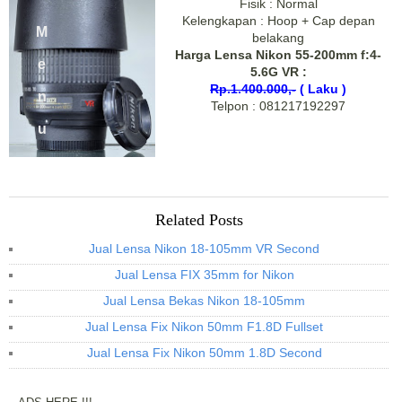
Fisik : Normal
Kelengkapan : Hoop + Cap depan
M
belakang
Harga Lensa Nikon 55-200mm f:4-
e
5.6G VR :
Rp.1.400.000,-
( Laku )
n
Telpon : 081217192297
u
Related Posts
Jual Lensa Nikon 18-105mm VR Second
Jual Lensa FIX 35mm for Nikon
Jual Lensa Bekas Nikon 18-105mm
Jual Lensa Fix Nikon 50mm F1.8D Fullset
Jual Lensa Fix Nikon 50mm 1.8D Second