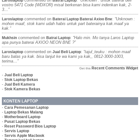
commented on
:
“Unknown : untuk baterai dell
Laroslaptop
Batrai Laptop
vostro 5471 Code (WDXOR) misal berkenan bisa kami indenkan kak, 2-
3…”
commented on
:
“Unknown :
Laroslaptop
Baterai Laptop Baterai Axioo Bne
mohon maaf, stok kami udah habis untuk part baterainya kak.maaf ya
kak.”
commented on
:
“Halo min. Mo tanya Laros Laptop
Mukhsin
Batrai Laptop
apa punya baterai AXIOO NEON BNE ?”
commented on
:
“tajul_teuku : mohon maaf
Laroslaptop
Jual Beli Laptop
baru balas ya kak. bisa lanjut ke wa kami ya kak,, 0812-3000-1003,
terima…”
Recent Comments Widget
Get this
-
Jual Beli Laptop
-
Stok Laptop Bekas
-
Jual Beli Kamera
-
Stok Kamera Bekas
KONTEN LAPTOP
-
Cara Pemesanan Laptop
-
Laptop Bekas Malang
-
Motherboard Laptop
-
Pusat Laptop Bekas
-
Reset Password Bios Laptop
-
Servis Laptop
-
Servis Apple Macbook