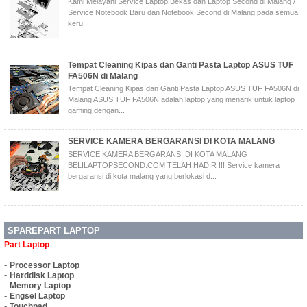
Kami Melayani Service Laptop Bekas dan Laptop Second di Malang /
Service Notebook Baru dan Notebook Second di Malang pada semua
keru...
Tempat Cleaning Kipas dan Ganti Pasta Laptop ASUS TUF
FA506N di Malang
Tempat Cleaning Kipas dan Ganti Pasta Laptop ASUS TUF FA506N di
Malang ASUS TUF FA506N adalah laptop yang menarik untuk laptop
gaming dengan...
SERVICE KAMERA BERGARANSI DI KOTA MALANG
SERVICE KAMERA BERGARANSI DI KOTA MALANG
BELILAPTOPSECOND.COM TELAH HADIR !!! Service kamera
bergaransi di kota malang yang berlokasi d...
SPAREPART LAPTOP
Part Laptop
-
Processor Laptop
-
Harddisk Laptop
-
Memory Laptop
-
Engsel Laptop
-
Touchpad