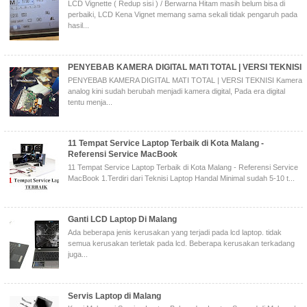
LCD Vignette ( Redup sisi ) / Berwarna Hitam masih belum bisa di
perbaiki, LCD Kena Vignet memang sama sekali tidak pengaruh pada
hasil...
PENYEBAB KAMERA DIGITAL MATI TOTAL | VERSI TEKNISI
PENYEBAB KAMERA DIGITAL MATI TOTAL | VERSI TEKNISI Kamera
analog kini sudah berubah menjadi kamera digital, Pada era digital
tentu menja...
11 Tempat Service Laptop Terbaik di Kota Malang -
Referensi Service MacBook
11 Tempat Service Laptop Terbaik di Kota Malang - Referensi Service
MacBook 1.Terdiri dari Teknisi Laptop Handal Minimal sudah 5-10 t...
Ganti LCD Laptop Di Malang
Ada beberapa jenis kerusakan yang terjadi pada lcd laptop. tidak
semua kerusakan terletak pada lcd. Beberapa kerusakan terkadang
juga...
Servis Laptop di Malang