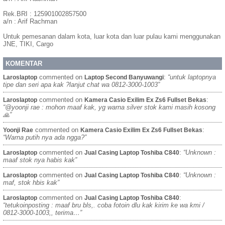
Rek.BRI : 125901002857500
a/n : Arif Rachman
Untuk pemesanan dalam kota, luar kota dan luar pulau kami menggunakan
JNE, TIKI, Cargo
KOMENTAR
commented on
:
“untuk laptopnya
Laroslaptop
Laptop Second Banyuwangi
tipe dan seri apa kak ?lanjut chat wa 0812-3000-1003”
commented on
:
Laroslaptop
Kamera Casio Exilim Ex Zs6 Fullset Bekas
“@yoonji rae : mohon maaf kak, yg warna silver stok kami masih kosong
🙏”
commented on
:
Yoonji Rae
Kamera Casio Exilim Ex Zs6 Fullset Bekas
“Warna putih nya ada ngga?”
commented on
:
“Unknown :
Laroslaptop
Jual Casing Laptop Toshiba C840
maaf stok nya habis kak”
commented on
:
“Unknown :
Laroslaptop
Jual Casing Laptop Toshiba C840
maf, stok hbis kak”
commented on
:
Laroslaptop
Jual Casing Laptop Toshiba C840
“tetukoinposting : maaf bru bls,. coba fotoin dlu kak kirim ke wa kmi /
0812-3000-1003,, terima…”