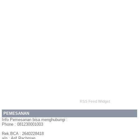
RSS Feed Widget
PEMESANAN
Info Pemesanan bisa menghubungi :
Phone : 081230001003
Rek.BCA : 2640228418
a/n : Arif Rachman