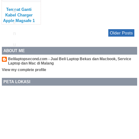
Tempat Ganti
M
Kabel Charger
Apple Magsafe 1
e
Magsafe 2 di
Malang
Older Posts
n
Tempat Ganti
Kabel Charger
u
Apple Magsafe 1
ABOUT ME
Magsafe 2 di
MalangDi toko
Belilaptopsecond.com - Jual Beli Laptop Bekas dan Macbook, Service
kami yang berada
Laptop dan Mac di Malang
di Jalan Candi
View my complete profile
Panggung No.33,
Mojolangu, Kec.
Lowokwaru, Kota
PETA LOKASI
Malang, Jawa
Timur - Jawa
Timur ( Phone/ Wa
: 081230001003 )
melayani ganti
kabel magsafe 1
dan magsafe