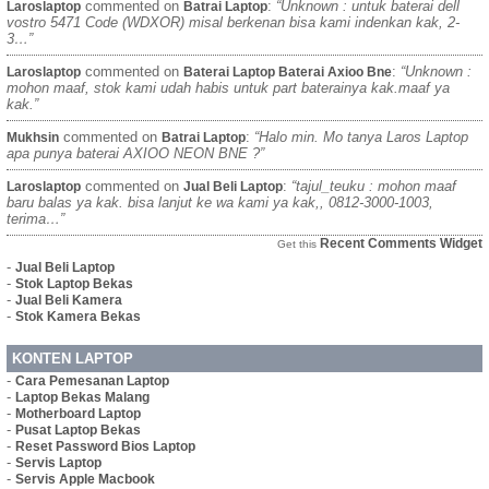
commented on
:
“Unknown : untuk baterai dell
Laroslaptop
Batrai Laptop
vostro 5471 Code (WDXOR) misal berkenan bisa kami indenkan kak, 2-
3…”
commented on
:
“Unknown :
Laroslaptop
Baterai Laptop Baterai Axioo Bne
mohon maaf, stok kami udah habis untuk part baterainya kak.maaf ya
kak.”
commented on
:
“Halo min. Mo tanya Laros Laptop
Mukhsin
Batrai Laptop
apa punya baterai AXIOO NEON BNE ?”
commented on
:
“tajul_teuku : mohon maaf
Laroslaptop
Jual Beli Laptop
baru balas ya kak. bisa lanjut ke wa kami ya kak,, 0812-3000-1003,
terima…”
Recent Comments Widget
Get this
-
Jual Beli Laptop
-
Stok Laptop Bekas
-
Jual Beli Kamera
-
Stok Kamera Bekas
KONTEN LAPTOP
-
Cara Pemesanan Laptop
-
Laptop Bekas Malang
-
Motherboard Laptop
-
Pusat Laptop Bekas
-
Reset Password Bios Laptop
-
Servis Laptop
-
Servis Apple Macbook